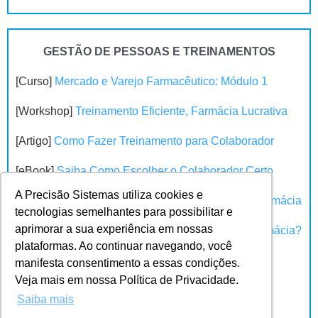
GESTÃO DE PESSOAS E TREINAMENTOS
[Curso]
Mercado e Varejo Farmacêutico: Módulo 1
[Workshop]
Treinamento Eficiente, Farmácia Lucrativa
[Artigo]
Como Fazer Treinamento para Colaborador
[eBook]
Saiba Como Escolher o Colaborador Certo
A Precisão Sistemas utiliza cookies e
[Workshop]
Gestão de Pessoas e Marketing na Farmácia
tecnologias semelhantes para possibilitar e
aprimorar a sua experiência em nossas
[Teste]
Montar, Comprar ou Trabalhar em uma Farmácia?
plataformas. Ao continuar navegando, você
[Workshop]
O Poder das Pessoas no Sucesso da
manifesta consentimento a essas condições.
Farmácia
Veja mais em nossa Política de Privacidade.
Saiba mais
[Teste]
O sistema atual da sua Farmácia ainda é