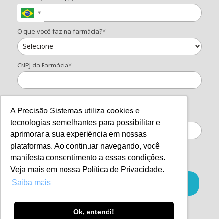
O que você faz na farmácia?*
CNPJ da Farmácia*
Quero falar com um consultor do InovaFarma
A Precisão Sistemas utiliza cookies e
6 + 9 = ?
tecnologias semelhantes para possibilitar e
aprimorar a sua experiência em nossas
plataformas. Ao continuar navegando, você
Ao informar meus dados, eu concordo com a
Política de
manifesta consentimento a essas condições.
Privacidade.
Veja mais em nossa Política de Privacidade.
QUERO RECEBER AGORA
Saiba mais
Ok, entendi!