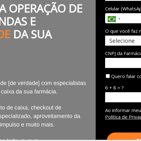
A OPERAÇÃO DE
Celular (WhatsA
ENDAS E
ADE
DA SUA
O que você faz 
CNPJ da Farmáci
Quero falar c
de [de verdade] com especialistas
6 + 8 = ?
caixa da sua farmácia.
to de caixa, checkout de
Ao informar meu
specializado, aproveitamento da
Política de Priva
 impulso e muito mais.
R
o ao lado 👉👉👉