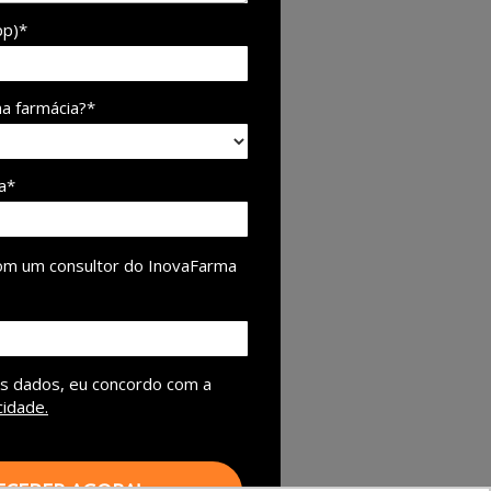
pp)*
na farmácia?*
a*
om um consultor do InovaFarma
s dados, eu concordo com a
cidade.
ECEBER AGORA!