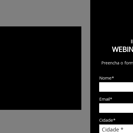
WEBIN
Preencha o formu
Nome*
Email*
Cidade*
Cidade*
Cidade *