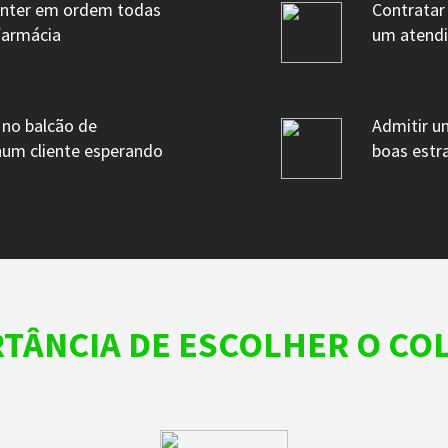
nter em ordem todas
Contrata
 farmácia
um atendim
no balcão de
Admitir 
hum cliente esperando
boas estr
RTÂNCIA DE ESCOLHER O C