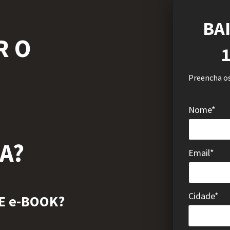
BA
R
O
Preencha os
Nome*
A?
Email*
Cidade*
E e-BOOK?
Cidade*