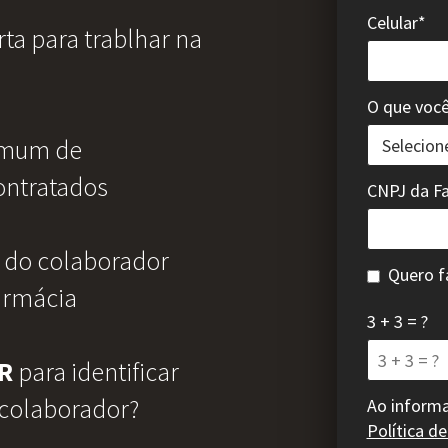
Celular*
ta para trablhar na
O que você
omum de
ontratados
CNPJ da F
do colaborador
Quero f
farmácia
3 + 3 = ?
R
para identificar
colaborador?
Ao inform
Política d