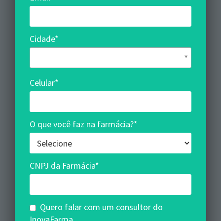
Cidade*
Cidade*
Celular*
O que você faz na farmácia?*
CNPJ da Farmácia*
Quero falar com um consultor do
InovaFarma