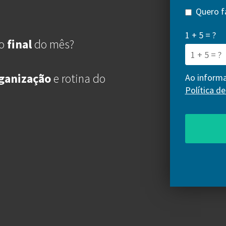
Quero f
1 + 5 = ?
no
final
do mês?
ganização
e rotina do
Ao inform
Política d