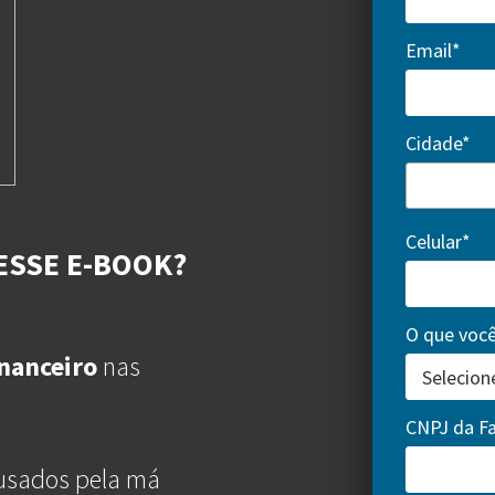
Email*
Cidade*
Cidade*
Celular*
ESSE E-BOOK?
O que você
inanceiro
nas
CNPJ da F
usados pela má